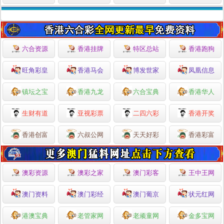
六合资源
香港挂牌
特区总站
香港跑狗
旺角彩皇
香港马会
博发世家
凤凰信息
镇坛之宝
香港九龙
六合宝典
香港华人
生财有道
亚视彩票
二四六彩
香港开奖
香港创富
六叔公网
天天好彩
香港彩富
澳彩资源
澳彩之家
澳门彩客
王中王网
澳门资料
澳门彩经
澳门葡京
状元红网
港澳宝典
老管家网
老顽童网
金多宝网