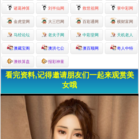
诸葛神算
刘半仙网
救世祖网
掌中彩网
金虎堂网
大三巴网
百彩通网
横财富网
马经论坛
老夫子网
中彩堂网
天机老人
澳藏宝阁
澳洪七公
澳百顺网
奇人中特
澳铁算盘
报彩神童
看完资料,记得邀请朋友们一起来观赏美
女哦